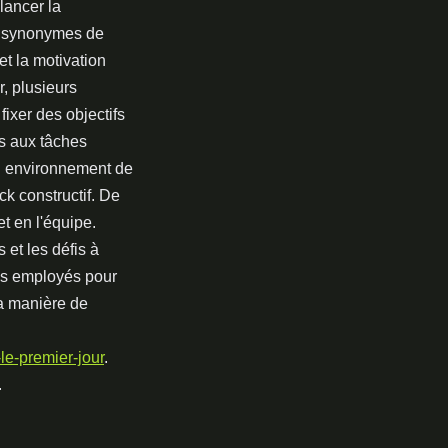
lancer la
nt synonymes de
et la motivation
, plusieurs
fixer des objectifs
ns aux tâches
un environnement de
ck constructif. De
et en l'équipe.
 et les défis à
vos employés pour
la manière de
le-premier-jour
.
.