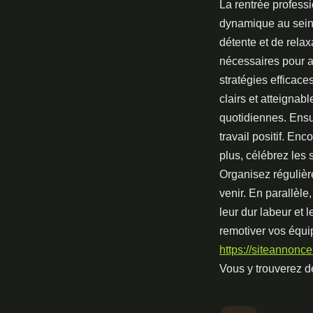
La rentrée profess
dynamique au sein 
détente et de relax
nécessaires pour a
stratégies efficace
clairs et atteignab
quotidiennes. Ensu
travail positif. En
plus, célébrez les 
Organisez régulière
venir. En parallèl
leur dur labeur et
remotiver vos équip
https://siteannonc
Vous y trouverez d