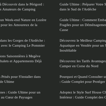
à Découvrir dans le Périgord :
Guide Ultime : Préparer Votre
es Amateurs de Camping
dans le Sud de l'Ardèche
 un Week-end Nature en Lozère
Guide Ultime : Comment Embal
te pour les Amoureux de la
Fragiles pour un Déménagement
Casse
ans les Gorges de l'Ardèche :
Découvrez le Meilleur Campin
e avec le Camping Le Pommier
Aquatique en Vendée pour un S
Inoubliable
ions Saisonnières à Megève
Chalets et Appartements Déjà
Découvrez les Tarifs Avantage
Camper en Corse du Nord
 Prisés pour S'installer dans
Pourquoi et Quand Consulter u
ide Ultime
: Guide Complet pour Protéger 
nes : Guide Ultime pour un
Adoptez le Style Surf House Ch
 au Cœur de Paysages
Intérieur : Guide Complet des 