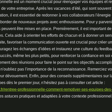
ionnelle est un moment crucial pour réengager vos équipes et re
de votre entreprise. Après les vacances d'été, qui sont souve
ation, il est essentiel de redonner à vos collaborateurs l'énergie 
border de nouveaux projets avec enthousiasme. Pour y parvenir
s peuvent être mises en place. Premièrement, il est important de 
les. Cela aide à orienter les efforts de chacun et à donner un se
ite, favoriser la communication ouverte est crucial pour créer 
couragez les échanges d'idées et instaurez une culture du feedba
succès, même les plus petits, pour renforcer la confiance en soi 
ment des réunions pour faire le point sur les objectifs accomplis
e, n'oubliez pas l'importance de la reconnaissance. Remerciez 
 leur dévouement. Enfin, pour des conseils supplémentaires sur 
es dès le premier jour, n'hésitez pas à consulter cet article :
e.fr/rentree-professionnelle-comment-remotiver-ses-equipes-des-
es astuces pratiques et adaptées à votre contexte professionnel