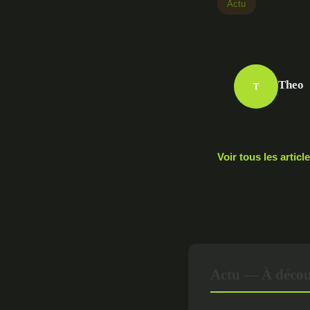
Actu
Theo
T
Voir tous les artic
Actu — À décou