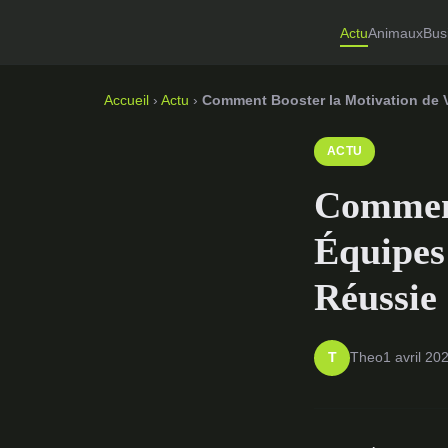
Actu
Animaux
Bus
Accueil
›
Actu
›
Comment Booster la Motivation de 
ACTU
Comment
Équipes
Réussie
Theo
1 avril 20
T