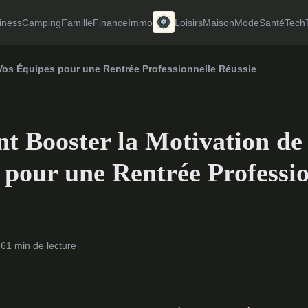
iness
Camping
Famille
Finance
Immo
Loisirs
Maison
Mode
Santé
Tech
Vos Équipes pour une Rentrée Professionnelle Réussie
 Booster la Motivation de
 pour une Rentrée Professio
26
1 min de lecture