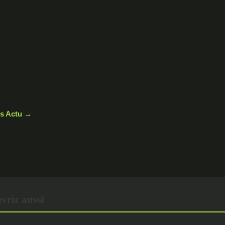
les Actu →
vrir aussi